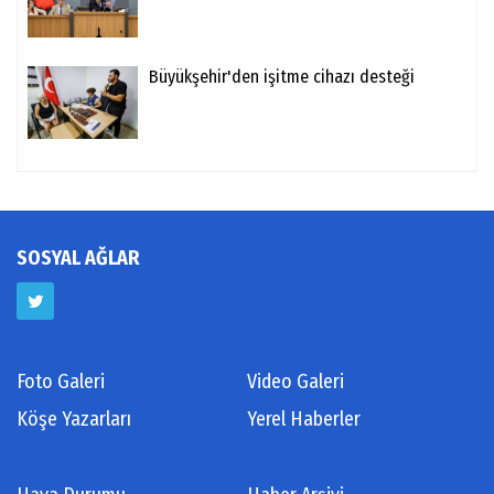
Büyükşehir'den işitme cihazı desteği
SOSYAL AĞLAR
Foto Galeri
Video Galeri
Köşe Yazarları
Yerel Haberler