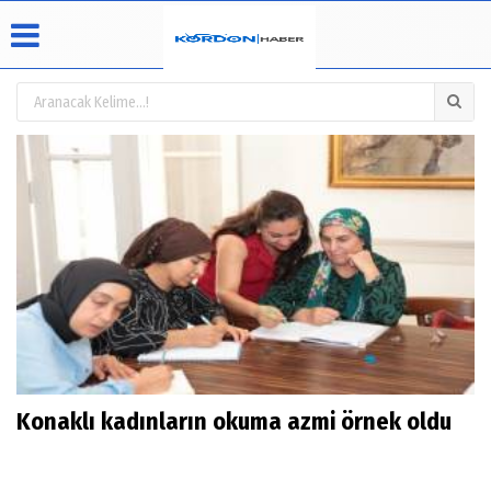
Üye Paneli
Hava
Köşe
Künye
Durumu
Yazarları
Haber
İletişim
Arşivi
Video
Çerez
Galeri
Politikası
Foto
Gizlilik
Galeri
İlkeleri
Konaklı kadınların okuma azmi örnek oldu