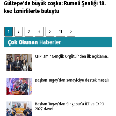
Gültepe’de büyük coşku: Rumeli Şenliği 18.
kez İzmirlilerle buluştu
1
2
3
4
5
11
Çok Okunan
Haberler
CHP İzmir Gençlik Örgütü’nden ilk açıklama...
Başkan Tugay’dan sanayiciye destek mesajı
Başkan Tugay’dan Singapur’a İEF ve EXPO
2027 daveti