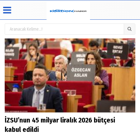
Üye Paneli
Hava
Köşe
Künye
Durumu
Yazarları
Haber
İletişim
Arşivi
Video
Çerez
Galeri
Politikası
Foto
Gizlilik
Galeri
İlkeleri
İZSU’nun 45 milyar liralık 2026 bütçesi
kabul edildi