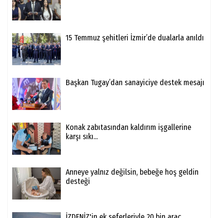
15 Temmuz şehitleri İzmir’de dualarla anıldı
Başkan Tugay’dan sanayiciye destek mesajı
Konak zabıtasından kaldırım işgallerine
karşı sıkı...
Anneye yalnız değilsin, bebeğe hoş geldin
desteği
İZDENİZ'in ek seferleriyle 20 bin araç