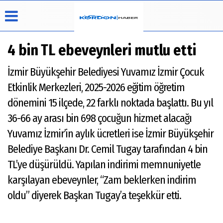
4 bin TL ebeveynleri mutlu etti
İzmir Büyükşehir Belediyesi Yuvamız İzmir Çocuk
Üye Paneli
Hava
Köşe
Künye
Etkinlik Merkezleri, 2025-2026 eğitim öğretim
Durumu
Yazarları
Haber
İletişim
dönemini 15 ilçede, 22 farklı noktada başlattı. Bu yıl
Arşivi
Video
Çerez
Galeri
36-66 ay arası bin 698 çocuğun hizmet alacağı
Politikası
Foto
Yuvamız İzmir’in aylık ücretleri ise İzmir Büyükşehir
Gizlilik
Galeri
İlkeleri
Belediye Başkanı Dr. Cemil Tugay tarafından 4 bin
TL’ye düşürüldü. Yapılan indirimi memnuniyetle
karşılayan ebeveynler, “Zam beklerken indirim
oldu” diyerek Başkan Tugay’a teşekkür etti.