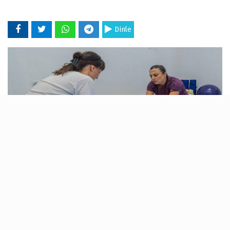
Dinle
08 Ağustos 2025 - 09:47
İzmirli anne adayları, İzmir Büyükşehir Belediyesi
Eşrefpaşa Hastanesi Kadın Hastalıkları ve Doğum