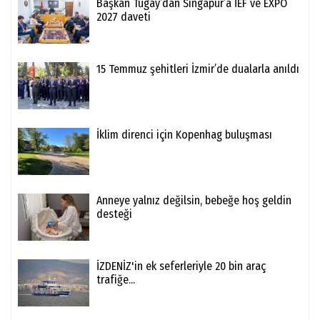
Başkan Tugay’dan Singapur’a İEF ve EXPO
2027 daveti
15 Temmuz şehitleri İzmir’de dualarla anıldı
İklim direnci için Kopenhag buluşması
Anneye yalnız değilsin, bebeğe hoş geldin
desteği
İZDENİZ'in ek seferleriyle 20 bin araç
trafiğe...