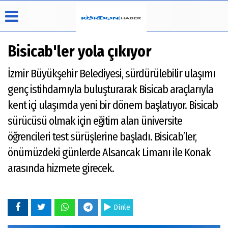
Bisicab'ler yola çıkıyor
İzmir Büyükşehir Belediyesi, sürdürülebilir ulaşımı
Üye Paneli
Hava
Köşe
Künye
genç istihdamıyla buluşturarak Bisicab araçlarıyla
Durumu
Yazarları
Haber
İletişim
kent içi ulaşımda yeni bir dönem başlatıyor. Bisicab
Arşivi
Video
Çerez
Galeri
sürücüsü olmak için eğitim alan üniversite
Politikası
Foto
öğrencileri test sürüşlerine başladı. Bisicab’ler,
Gizlilik
Galeri
İlkeleri
önümüzdeki günlerde Alsancak Limanı ile Konak
arasında hizmete girecek.
Dinle