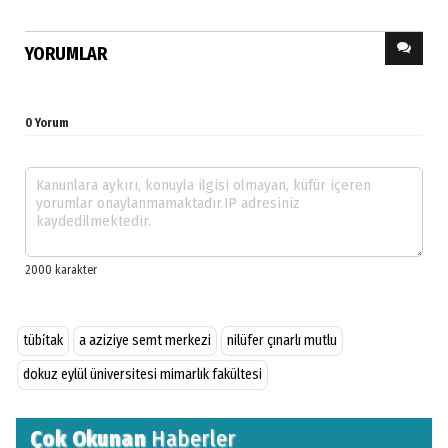
YORUMLAR
0 Yorum
tübi̇tak
a aziziye semt merkezi
nilüfer çınarlı mutlu
dokuz eylül üniversitesi mimarlık fakültesi
Çok Okunan
Haberler