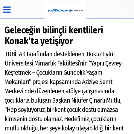
Geleceğin bilinçli kentlileri
Konak'ta yetişiyor
Üye Paneli
Hava
Köşe
Künye
TÜBİTAK tarafından desteklenen, Dokuz Eylül
Durumu
Yazarları
Haber
İletişim
Üniversitesi Mimarlık Fakültesi’nin “Yapılı Çevreyi
Arşivi
Video
Çerez
Galeri
Politikası
Keşfetmek – Çocukların Gündelik Yaşam
Foto
Gizlilik
Mekanları” projesi kapsamında Aziziye Semt
Galeri
İlkeleri
Merkezi’nde düzenlenen atölye çalışmasında
çocuklarla buluşan Başkan Nilüfer Çınarlı Mutlu,
“Hep söylüyoruz, bir kent çocuk dostu olmazsa
kimsenin dostu olamaz. Hedefimiz, çocukların
mutlu olduğu, her şeye kolay ulaşabildiği bir kent