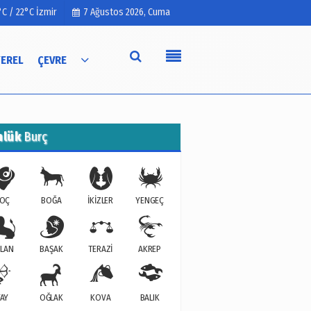
°C / 22°C İzmir
7 Ağustos 2026, Cuma
YEREL
ÇEVRE
Künye
İletişim
nlük
Burç
Çerez Politikası
Gizlilik İlkeleri
OÇ
BOĞA
İKİZLER
YENGEÇ
LAN
BAŞAK
TERAZİ
AKREP
AY
OĞLAK
KOVA
BALIK