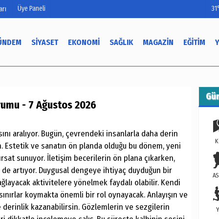
Üye Paneli
31
arı
ÜNDEM
SIYASET
EKONOMI
SAĞLIK
MAGAZIN
EĞITIM
mu
Köşe Yazarları
Video Galeri
Gü
rumu - 7 Ağustos 2026
Foto Galeri
ısını aralıyor. Bugün, çevrendeki insanlarla daha derin
K
in. Estetik ve sanatın ön planda olduğu bu dönem, yeni
ırsat sunuyor. İletişim becerilerin ön plana çıkarken,
 de artıyor. Duygusal dengeye ihtiyaç duyduğun bir
AS
ğlayacak aktivitelere yönelmek faydalı olabilir. Kendi
ı sınırlar koymakta önemli bir rol oynayacak. Anlayışın ve
 derinlik kazanabilirsin. Gözlemlerin ve sezgilerin
Y