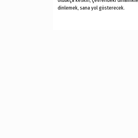
oldukça keskin; çevrendeki dinamikler
dinlemek, sana yol gösterecek.