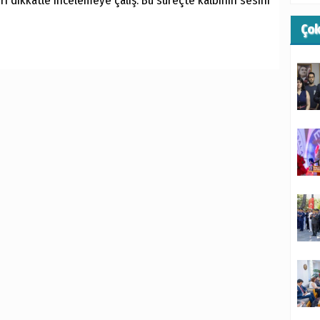
i dikkatle incelemeye çalış. Bu süreçte kalbinin sesini
Ço