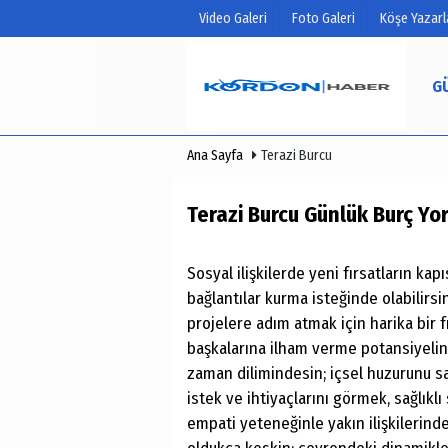
Video Galeri
Foto Galeri
Köşe Yazarl
G
Ana Sayfa
Terazi Burcu
Üye Paneli
Hava Duru
Haber Arşivi
Terazi Burcu Günlük Burç Yo
Sosyal ilişkilerde yeni fırsatların kap
bağlantılar kurma isteğinde olabilirs
projelere adım atmak için harika bir f
başkalarına ilham verme potansiyelin
zaman dilimindesin; içsel huzurunu sa
istek ve ihtiyaçlarını görmek, sağlıkl
empati yeteneğinle yakın ilişkilerinde