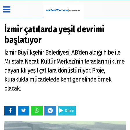
İzmir çatılarda yeşil devrimi
başlatıyor
Üye Paneli
Hava
Köşe
Künye
İzmir Büyükşehir Belediyesi, AB’den aldığı hibe ile
Durumu
Yazarları
Haber
İletişim
Mustafa Necati Kültür Merkezi’nin teraslarını iklime
Arşivi
Video
Çerez
Galeri
Politikası
dayanıklı yeşil çatılara dönüştürüyor. Proje,
Foto
Gizlilik
kuraklıkla mücadelede kent genelinde örnek
Galeri
İlkeleri
olacak.
Dinle