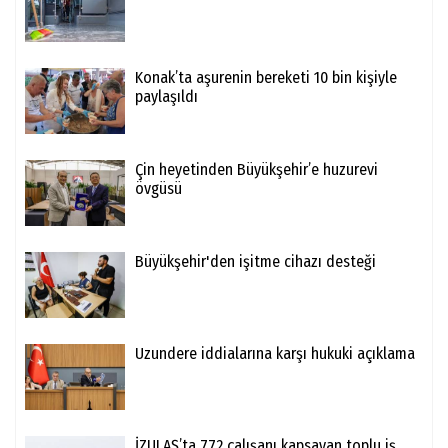
Konak’ta aşurenin bereketi 10 bin kişiyle
paylaşıldı
Çin heyetinden Büyükşehir’e huzurevi
övgüsü
Büyükşehir'den işitme cihazı desteği
Uzundere iddialarına karşı hukuki açıklama
İZULAŞ’ta 772 çalışanı kapsayan toplu iş...