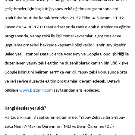
İzmir Büyükşehir Belediyesi’nin gençlerin yazılım alanında kendilerini
geliştirmeleri için başlattığı yapay zekâ eğitim programı sona erdi.
İzmirTube Youtube kanalı üzerinden 21-22 Ekim, 4-5 Kasım, 11-12
Kasım’da 14.00-17.00 saatleri arasında canlı olarak düzenlenen eğitim
programında, yapay zekâ ile ilgili temel kavramlar, algoritmalar ve
uygulama örnekleri hakkında kapsamlı bilgi verildi. İzmir Büyükşehir
Belediyesi, İstanbul Data Science Academy ve Google Cloud işbirliği ile
düzenlenen yapay zekâ eğitimine düzenli olarak katılan bin 388 kişiye
Google işbirliğini belirten sertifika verildi. Yapay zekâ konusunda orta
ve ileri seviye düzeyde eğitim programları devam edecek. Detaylı
bilgilere
www.bizizmir.com
sayfasından erişilebilecek.
Hangi dersler yer aldı?
Haftada iki gün, 3 saat süren eğitimlerde; “Yapay Zekâya Giriş-Yapay
Zeka Nedir?-Makine Öğrenmesi (ML) vs Derin Öğrenme (DL)-