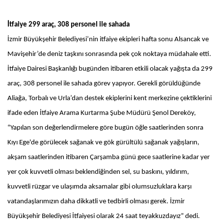
İtfaiye 299 araç, 308 personel ile sahada
İzmir Büyükşehir Belediyesi’nin itfaiye ekipleri hafta sonu Alsancak ve
Mavişehir’de deniz taşkını sonrasında pek çok noktaya müdahale etti.
İtfaiye Dairesi Başkanlığı bugünden itibaren etkili olacak yağışta da 299
araç, 308 personel ile sahada görev yapıyor. Gerekli görüldüğünde
Aliağa, Torbalı ve Urla’dan destek ekiplerini kent merkezine çektiklerini
ifade eden İtfaiye Arama Kurtarma Şube Müdürü Şenol Dereköy,
“
Yapılan son değerlendirmelere göre bugün öğle saatlerinden sonra
Kıyı Ege'de görülecek sağanak ve gök gürültülü sağanak yağışların,
akşam saatlerinden itibaren Çarşamba günü gece saatlerine kadar yer
yer çok kuvvetli olması beklendiğinden sel, su baskını, yıldırım,
kuvvetli rüzgar ve ulaşımda aksamalar gibi olumsuzluklara karşı
vatandaşlarımızın daha dikkatli ve tedbirli olması gerek. İzmir
Büyükşehir Belediyesi İtfaiyesi olarak 24 saat teyakkuzdayız” dedi.