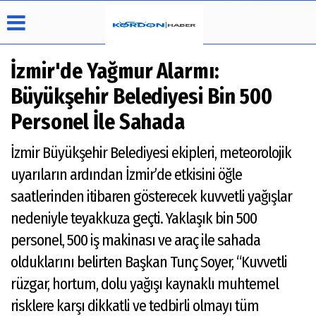
İzmir'de Yağmur Alarmı:
Büyükşehir Belediyesi Bin 500
Üye Paneli
Hava
Köşe
Künye
Personel İle Sahada
Durumu
Yazarları
Haber
İletişim
Arşivi
Video
İzmir Büyükşehir Belediyesi ekipleri, meteorolojik
Çerez
Galeri
Politikası
uyarıların ardından İzmir’de etkisini öğle
Foto
Gizlilik
Galeri
saatlerinden itibaren gösterecek kuvvetli yağışlar
İlkeleri
nedeniyle teyakkuza geçti. Yaklaşık bin 500
personel, 500 iş makinası ve araç ile sahada
olduklarını belirten Başkan Tunç Soyer, “Kuvvetli
rüzgar, hortum, dolu yağışı kaynaklı muhtemel
risklere karşı dikkatli ve tedbirli olmayı tüm