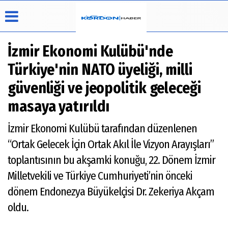
İzmir Ekonomi Kulübü'nde
Türkiye'nin NATO üyeliği, milli
Üye Paneli
Hava
Köşe
Künye
güvenliği ve jeopolitik geleceği
Durumu
Yazarları
Haber
İletişim
masaya yatırıldı
Arşivi
Video
Çerez
Galeri
Politikası
İzmir Ekonomi Kulübü tarafından düzenlenen
Foto
Gizlilik
Galeri
“Ortak Gelecek İçin Ortak Akıl İle Vizyon Arayışları”
İlkeleri
toplantısının bu akşamki konuğu, 22. Dönem İzmir
Milletvekili ve Türkiye Cumhuriyeti’nin önceki
dönem Endonezya Büyükelçisi Dr. Zekeriya Akçam
oldu.