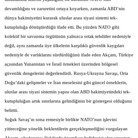
devamlılığını ve zaruretini ortaya koyarken, zamanla ABD’nin
dünya hakimiyetini kurarak uluslar arası siyasi sistemi tek-
kutupluluğa dönüştürdüğü ifade etti. Bu yüzden NATO gibi
kolektif bir savunma örgütünün yalnızca ortak tehditler nedeniyle
değil, aynı zamanda üye ülkelerin karşılıklı güvenlik kaygıları
nedeniyle de varlıklarını sürdürdüğünü ifade eden Akçam, Türkiye
açısından Yunanistan ve İsrail örnekleri üzerinden bölgesel
güvenlik dengelerini değerlendirdi. Rusya-Ukrayna Savaşı, Orta
Doğu’daki gelişmeler ve İran meselesini gibi güncel örneklerin,
uluslar arası siyasi sistemin yapısı olan ABD hakimiyetindeki tek-
kutupluluğun artık sınırlarına gelindiğinin bir göstergesi olduğunu
belirtti.
Soğuk Savaş’ın sona ermesiyle birlikte NATO’nun işlevini
yitireceğine yönelik beklentilerin gerçekleşmediğini vurgulayan
Akçam, uluslararası ilişkilerde önemli ve belirleyici olan unsurun