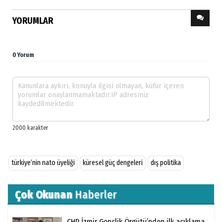
YORUMLAR
0 Yorum
türkiye’nin nato üyeliği
küresel güç dengeleri
dış politika
Çok Okunan
Haberler
CHP İzmir Gençlik Örgütü’nden ilk açıklama...