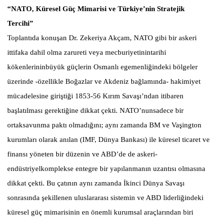
“NATO, Küresel Güç Mimarisi ve Türkiye’nin Stratejik
Tercihi”
Toplantıda konuşan Dr. Zekeriya Akçam, NATO gibi bir askeri
ittifaka dahil olma zarureti veya mecburiyetinintarihi
kökenlerininbüyük güçlerin Osmanlı egemenliğindeki bölgeler
üzerinde -özellikle Boğazlar ve Akdeniz bağlamında- hakimiyet
mücadelesine giriştiği 1853-56 Kırım Savaşı’ndan itibaren
başlatılması gerektiğine dikkat çekti. NATO’nunsadece bir
ortaksavunma paktı olmadığını; aynı zamanda BM ve Vaşington
kurumları olarak anılan (IMF, Dünya Bankası) ile küresel ticaret ve
finansı yöneten bir düzenin ve ABD’de de askeri-
endüstriyelkomplekse entegre bir yapılanmanın uzantısı olmasına
dikkat çekti. Bu çatının aynı zamanda İkinci Dünya Savaşı
sonrasında şekillenen uluslararası sistemin ve ABD liderliğindeki
küresel güç mimarisinin en önemli kurumsal araçlarından biri