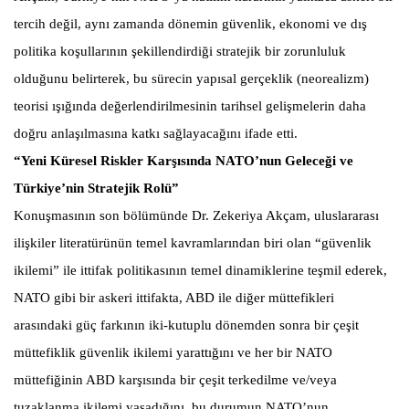
tercih değil, aynı zamanda dönemin güvenlik, ekonomi ve dış
politika koşullarının şekillendirdiği stratejik bir zorunluluk
olduğunu belirterek, bu sürecin yapısal gerçeklik (neorealizm)
teorisi ışığında değerlendirilmesinin tarihsel gelişmelerin daha
doğru anlaşılmasına katkı sağlayacağını ifade etti.
“Yeni Küresel Riskler Karşısında NATO’nun Geleceği ve
Türkiye’nin Stratejik Rolü”
Konuşmasının son bölümünde Dr. Zekeriya Akçam, uluslararası
ilişkiler literatürünün temel kavramlarından biri olan “güvenlik
ikilemi” ile ittifak politikasının temel dinamiklerine teşmil ederek,
NATO gibi bir askeri ittifakta, ABD ile diğer müttefikleri
arasındaki güç farkının iki-kutuplu dönemden sonra bir çeşit
müttefiklik güvenlik ikilemi yarattığını ve her bir NATO
müttefiğinin ABD karşısında bir çeşit terkedilme ve/veya
tuzaklanma ikilemi yaşadığını, bu durumun NATO’nun