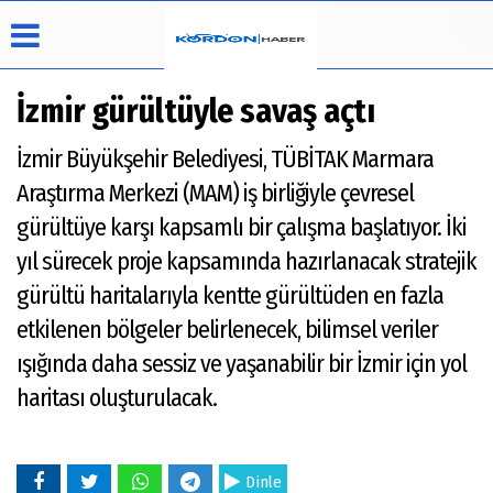
İzmir gürültüyle savaş açtı
İzmir Büyükşehir Belediyesi, TÜBİTAK Marmara
Üye Paneli
Hava
Köşe
Künye
Araştırma Merkezi (MAM) iş birliğiyle çevresel
Durumu
Yazarları
Haber
İletişim
gürültüye karşı kapsamlı bir çalışma başlatıyor. İki
Arşivi
Video
Çerez
Galeri
yıl sürecek proje kapsamında hazırlanacak stratejik
Politikası
Foto
gürültü haritalarıyla kentte gürültüden en fazla
Gizlilik
Galeri
İlkeleri
etkilenen bölgeler belirlenecek, bilimsel veriler
ışığında daha sessiz ve yaşanabilir bir İzmir için yol
haritası oluşturulacak.
Dinle