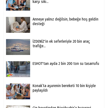
karşı sıkı...
Anneye yalnız değilsin, bebeğe hoş geldin
desteği
İZDENİZ'in ek seferleriyle 20 bin araç
trafiğe...
ESHOT'tan ayda 2 bin 200 ton su tasarrufu
Konak’ta aşurenin bereketi 10 bin kişiyle
paylaşıldı
Çin heyetinden Büyükşehir’e huzurevi