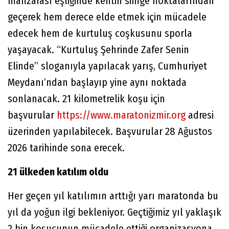
manzarası eşliğinde kentin simge noktalarından
geçerek hem derece elde etmek için mücadele
edecek hem de kurtuluş coşkusunu sporla
yaşayacak. “Kurtuluş Şehrinde Zafer Senin
Elinde” sloganıyla yapılacak yarış, Cumhuriyet
Meydanı’ndan başlayıp yine aynı noktada
sonlanacak. 21 kilometrelik koşu için
başvurular
https://www.maratonizmir.org
adresi
üzerinden yapılabilecek. Başvurular 28 Ağustos
2026 tarihinde sona erecek.
21 ülkeden katılım oldu
Her geçen yıl katılımın arttığı yarı maratonda bu
yıl da yoğun ilgi bekleniyor. Geçtiğimiz yıl yaklaşık
2 bin koşucunun mücadele ettiği organizasyona