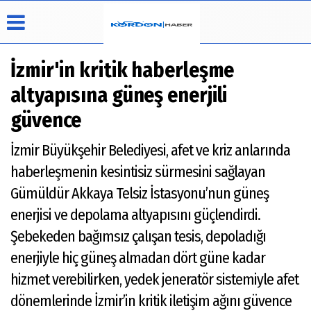
İzmir'in kritik haberleşme
altyapısına güneş enerjili
Üye Paneli
Hava
Köşe
Künye
güvence
Durumu
Yazarları
Haber
İletişim
Arşivi
Video
İzmir Büyükşehir Belediyesi, afet ve kriz anlarında
Çerez
Galeri
Politikası
haberleşmenin kesintisiz sürmesini sağlayan
Foto
Gizlilik
Galeri
Gümüldür Akkaya Telsiz İstasyonu’nun güneş
İlkeleri
enerjisi ve depolama altyapısını güçlendirdi.
Şebekeden bağımsız çalışan tesis, depoladığı
enerjiyle hiç güneş almadan dört güne kadar
hizmet verebilirken, yedek jeneratör sistemiyle afet
dönemlerinde İzmir’in kritik iletişim ağını güvence