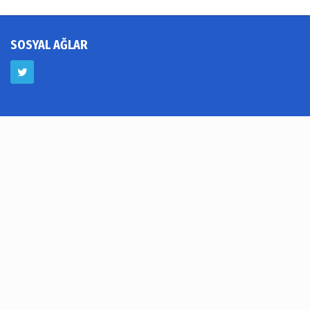
SOSYAL AĞLAR
Foto Galeri
Video Galeri
Köşe Yazarları
Yerel Haberler
Hava Durumu
Haber Arşivi
Künye
İletişim
Çerez Politikası
Gizlilik İlkeleri
Rss