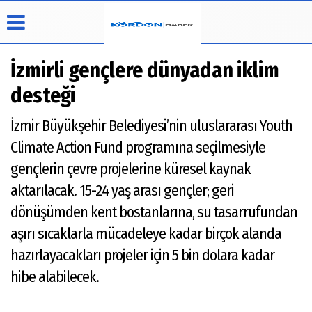
İzmirli gençlere dünyadan iklim
desteği
Üye Paneli
Hava
Köşe
Künye
İzmir Büyükşehir Belediyesi’nin uluslararası Youth
Durumu
Yazarları
Haber
İletişim
Climate Action Fund programına seçilmesiyle
Arşivi
Video
Çerez
Galeri
Politikası
gençlerin çevre projelerine küresel kaynak
Foto
Gizlilik
aktarılacak. 15-24 yaş arası gençler; geri
Galeri
İlkeleri
dönüşümden kent bostanlarına, su tasarrufundan
aşırı sıcaklarla mücadeleye kadar birçok alanda
hazırlayacakları projeler için 5 bin dolara kadar
hibe alabilecek.