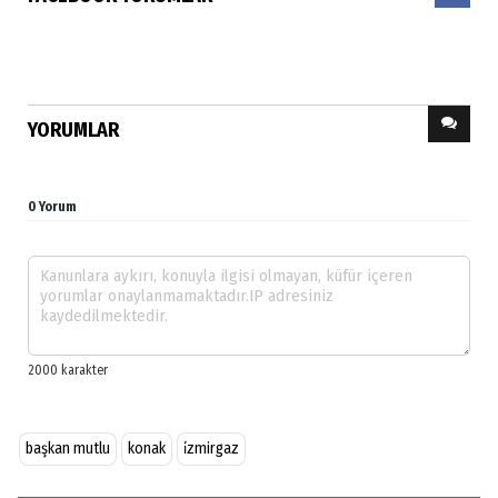
YORUMLAR
0 Yorum
başkan mutlu
konak
i̇zmirgaz