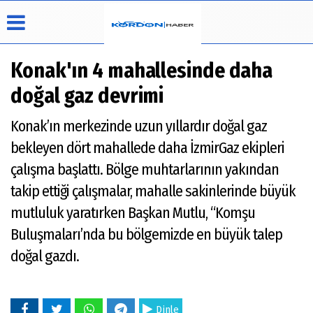
Konak'ın 4 mahallesinde daha
doğal gaz devrimi
Üye Paneli
Hava
Köşe
Künye
Konak’ın merkezinde uzun yıllardır doğal gaz
Durumu
Yazarları
Haber
İletişim
bekleyen dört mahallede daha İzmirGaz ekipleri
Arşivi
Video
Çerez
Galeri
Politikası
çalışma başlattı. Bölge muhtarlarının yakından
Foto
Gizlilik
takip ettiği çalışmalar, mahalle sakinlerinde büyük
Galeri
İlkeleri
mutluluk yaratırken Başkan Mutlu, “Komşu
Buluşmaları’nda bu bölgemizde en büyük talep
doğal gazdı.
Dinle