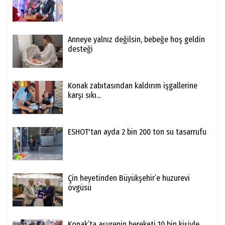
Anneye yalnız değilsin, bebeğe hoş geldin
desteği
Konak zabıtasından kaldırım işgallerine
karşı sıkı...
ESHOT'tan ayda 2 bin 200 ton su tasarrufu
Çin heyetinden Büyükşehir’e huzurevi
övgüsü
Konak’ta aşurenin bereketi 10 bin kişiyle