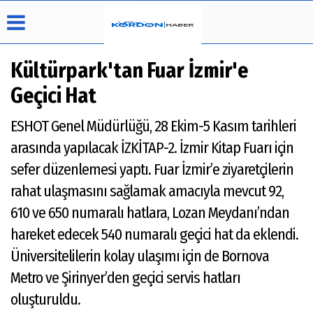
Kültürpark'tan Fuar İzmir'e
Geçici Hat
Üye Paneli
Hava
Köşe
Künye
ESHOT Genel Müdürlüğü, 28 Ekim-5 Kasım tarihleri
Durumu
Yazarları
Haber
İletişim
arasında yapılacak İZKİTAP-2. İzmir Kitap Fuarı için
Arşivi
Video
Çerez
Galeri
Politikası
sefer düzenlemesi yaptı. Fuar İzmir’e ziyaretçilerin
Foto
Gizlilik
rahat ulaşmasını sağlamak amacıyla mevcut 92,
Galeri
İlkeleri
610 ve 650 numaralı hatlara, Lozan Meydanı’ndan
hareket edecek 540 numaralı geçici hat da eklendi.
Üniversitelilerin kolay ulaşımı için de Bornova
Metro ve Şirinyer’den geçici servis hatları
oluşturuldu.