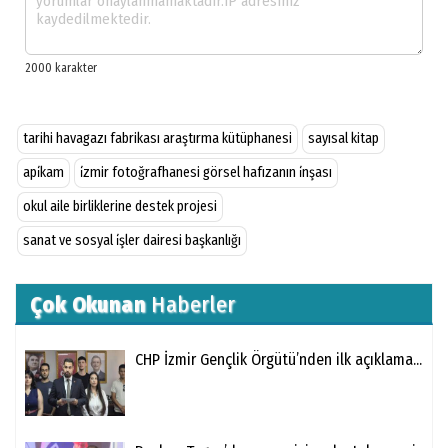
tarihi havagazı fabrikası araştırma kütüphanesi
sayısal kitap
api̇kam
i̇zmir fotoğrafhanesi görsel hafızanın i̇nşası
okul aile birliklerine destek projesi
sanat ve sosyal i̇şler dairesi başkanlığı
Çok Okunan
Haberler
CHP İzmir Gençlik Örgütü’nden ilk açıklama...