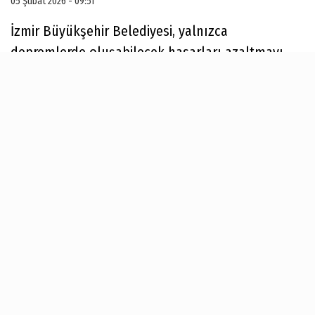
05 Şubat 2026 - 09:51
İzmir Büyükşehir Belediyesi, yalnızca
depremlerde oluşabilecek hasarları azaltmayı
değil; kentin yaşam kalitesini yükselten, doğayla
uyumlu ve uzun vadede sürdürülebilir dirençli
kent modeli oluşturmayı hedefliyor. Yapı stoku
çalışmaları kapsamında Bayraklı ve Bornova'da
96 bin binanın ön incelemesi yapıldı.
Karşıyaka’da 22 bin 500 binanın incelendiği
çalışmada ise saha aşaması tamamlandı.
Bornova’da mikrobölgeleme çalışmalarını
tamamlayan Büyükşehir, zemin çalışmalarına
Karşıyaka’da devam ediyor. “İzmir Depremsellik
ve Tsunami Araştırması” kapsamında kentin kıyı
kesimleri için tsunami risk haritaları da