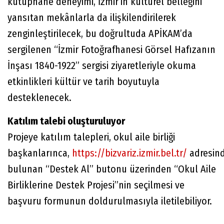
kütüphane deneyimi, İzmir’in kültürel belleğini
yansıtan mekânlarla da ilişkilendirilerek
zenginleştirilecek, bu doğrultuda APİKAM’da
sergilenen “İzmir Fotoğrafhanesi Görsel Hafızanın
İnşası 1840-1922” sergisi ziyaretleriyle okuma
etkinlikleri kültür ve tarih boyutuyla
desteklenecek.
Katılım talebi oluşturuluyor
Projeye katılım talepleri, okul aile birliği
başkanlarınca,
https://bizvariz.izmir.bel.tr/
adresin
bulunan “Destek Al” butonu üzerinden “Okul Aile
Birliklerine Destek Projesi”nin seçilmesi ve
başvuru formunun doldurulmasıyla iletilebiliyor.