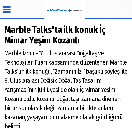
Marble Talks'ta ilk konuk İç
Mimar Yeşim Kozanlı
Üye Paneli
Hava
Köşe
Künye
Marble İzmir - 31. Uluslararası Doğaltaş ve
Durumu
Yazarları
Haber
İletişim
Teknolojileri Fuarı kapsamında düzenlenen Marble
Arşivi
Video
Çerez
Galeri
Politikası
Talks’un ilk konuğu, “Zamanın İzi” başlıklı söyleşi ile
Foto
Gizlilik
8. Uluslararası Değişik Doğal Taş Tasarım
Galeri
İlkeleri
Yarışması’nın jüri üyesi de olan İç Mimar Yeşim
Kozanlı oldu. Kozanlı, doğal taşı, zamana direnen
bir unsur olarak değil; zamanla birlikte anlam
kazanan, yaşayan bir malzeme olarak gördüğünü
belirtti.