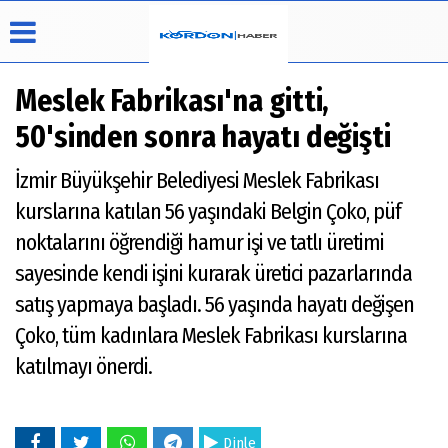
Meslek Fabrikası'na gitti,
50'sinden sonra hayatı değişti
Üye Paneli
Hava
Köşe
Künye
İzmir Büyükşehir Belediyesi Meslek Fabrikası
Durumu
Yazarları
Haber
İletişim
kurslarına katılan 56 yaşındaki Belgin Çoko, püf
Arşivi
Video
Çerez
Galeri
Politikası
noktalarını öğrendiği hamur işi ve tatlı üretimi
Foto
Gizlilik
sayesinde kendi işini kurarak üretici pazarlarında
Galeri
İlkeleri
satış yapmaya başladı. 56 yaşında hayatı değişen
Çoko, tüm kadınlara Meslek Fabrikası kurslarına
katılmayı önerdi.
Dinle