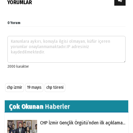
YORUMLAR
0 Yorum
chp i̇zmir
19 mayıs
chp töreni
Çok Okunan
Haberler
CHP İzmir Gençlik Örgütü’nden ilk açıklama...