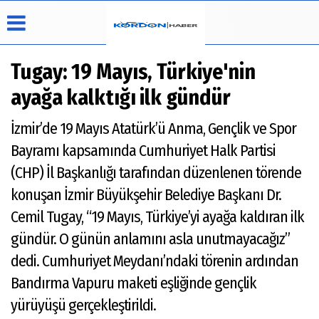
Tugay: 19 Mayıs, Türkiye'nin
ayağa kalktığı ilk gündür
Üye Paneli
Hava
Köşe
Künye
İzmir’de 19 Mayıs Atatürk’ü Anma, Gençlik ve Spor
Durumu
Yazarları
Haber
İletişim
Bayramı kapsamında Cumhuriyet Halk Partisi
Arşivi
Video
Çerez
Galeri
Politikası
(CHP) İl Başkanlığı tarafından düzenlenen törende
Foto
Gizlilik
konuşan İzmir Büyükşehir Belediye Başkanı Dr.
Galeri
İlkeleri
Cemil Tugay, “19 Mayıs, Türkiye’yi ayağa kaldıran ilk
gündür. O günün anlamını asla unutmayacağız”
dedi. Cumhuriyet Meydanı’ndaki törenin ardından
Bandırma Vapuru maketi eşliğinde gençlik
yürüyüşü gerçekleştirildi.