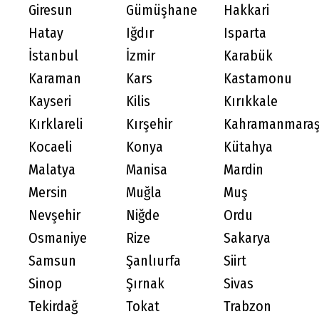
Giresun
Gümüşhane
Hakkari
Hatay
Iğdır
Isparta
İstanbul
İzmir
Karabük
Karaman
Kars
Kastamonu
Kayseri
Kilis
Kırıkkale
Kırklareli
Kırşehir
Kahramanmara
Kocaeli
Konya
Kütahya
Malatya
Manisa
Mardin
Mersin
Muğla
Muş
Nevşehir
Niğde
Ordu
Osmaniye
Rize
Sakarya
Samsun
Şanlıurfa
Siirt
Sinop
Şırnak
Sivas
Tekirdağ
Tokat
Trabzon