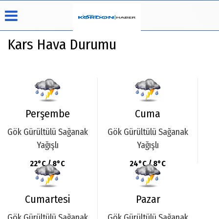
Kars Hava Durumu
Üye Paneli
Hava
Köşe
Künye
Durumu
Yazarları
Haber
İletişim
Arşivi
Video
Çerez
Galeri
Perşembe
Cuma
Politikası
Foto
Gizlilik
Gök Gürültülü Sağanak
Gök Gürültülü Sağanak
Galeri
İlkeleri
Yağışlı
Yağışlı
22°C / 8°C
24°C / 8°C
Cumartesi
Pazar
Gök Gürültülü Sağanak
Gök Gürültülü Sağanak