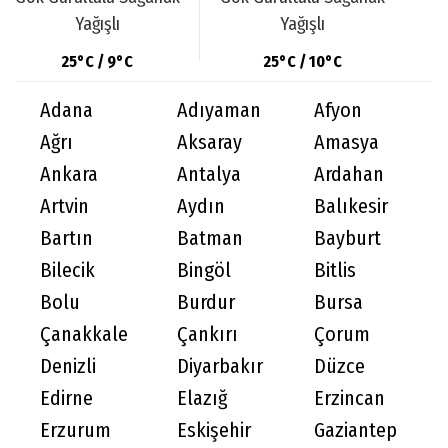
Yağışlı
Yağışlı
25°C / 9°C
25°C / 10°C
Adana
Adıyaman
Afyon
Ağrı
Aksaray
Amasya
Ankara
Antalya
Ardahan
Artvin
Aydın
Balıkesir
Bartın
Batman
Bayburt
Bilecik
Bingöl
Bitlis
Bolu
Burdur
Bursa
Çanakkale
Çankırı
Çorum
Denizli
Diyarbakır
Düzce
Edirne
Elazığ
Erzincan
Erzurum
Eskişehir
Gaziantep