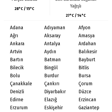
Yağışlı
28°C / 15°C
27°C / 14°C
Adana
Adıyaman
Afyon
Ağrı
Aksaray
Amasya
Ankara
Antalya
Ardahan
Artvin
Aydın
Balıkesir
Bartın
Batman
Bayburt
Bilecik
Bingöl
Bitlis
Bolu
Burdur
Bursa
Çanakkale
Çankırı
Çorum
Denizli
Diyarbakır
Düzce
Edirne
Elazığ
Erzincan
Erzurum
Eskişehir
Gaziantep