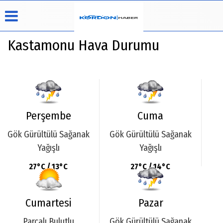
Kastamonu Hava Durumu
Üye Paneli
Hava
Köşe
Künye
Durumu
Yazarları
Haber
İletişim
Arşivi
Video
Çerez
Galeri
Perşembe
Cuma
Politikası
Foto
Gizlilik
Gök Gürültülü Sağanak
Gök Gürültülü Sağanak
Galeri
İlkeleri
Yağışlı
Yağışlı
27°C / 13°C
27°C / 14°C
Cumartesi
Pazar
Parçalı Bulutlu
Gök Gürültülü Sağanak