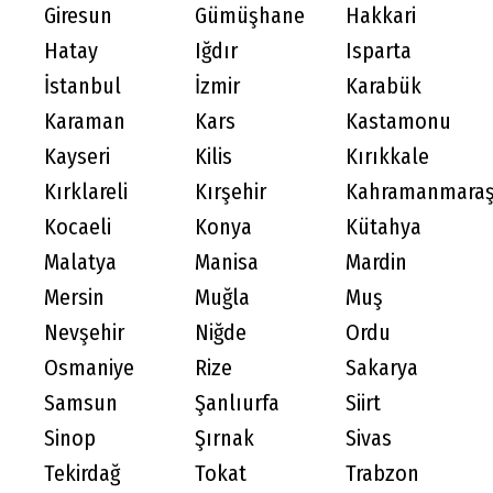
Giresun
Gümüşhane
Hakkari
Hatay
Iğdır
Isparta
İstanbul
İzmir
Karabük
Karaman
Kars
Kastamonu
Kayseri
Kilis
Kırıkkale
Kırklareli
Kırşehir
Kahramanmara
Kocaeli
Konya
Kütahya
Malatya
Manisa
Mardin
Mersin
Muğla
Muş
Nevşehir
Niğde
Ordu
Osmaniye
Rize
Sakarya
Samsun
Şanlıurfa
Siirt
Sinop
Şırnak
Sivas
Tekirdağ
Tokat
Trabzon