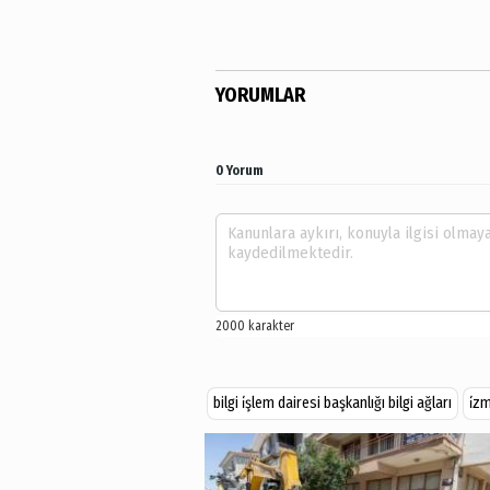
YORUMLAR
0 Yorum
bilgi i̇şlem dairesi başkanlığı bilgi ağları
i̇z