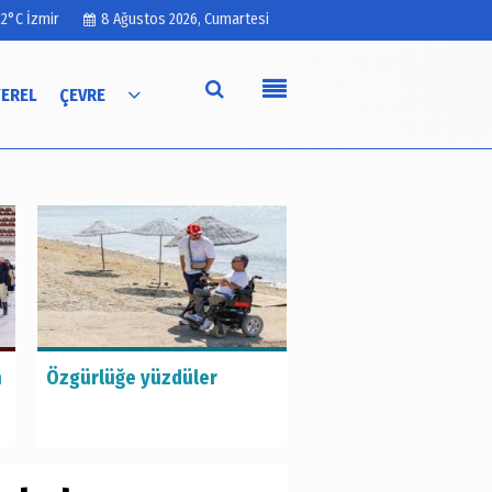
22°C İzmir
8 Ağustos 2026, Cumartesi
YEREL
ÇEVRE
Künye
İletişim
Çerez Politikası
Gizlilik İlkeleri
Hayat kurtaran bab
n
Özgürlüğe yüzdüler
kızını kortlarda
şampiyonluğa hazırl