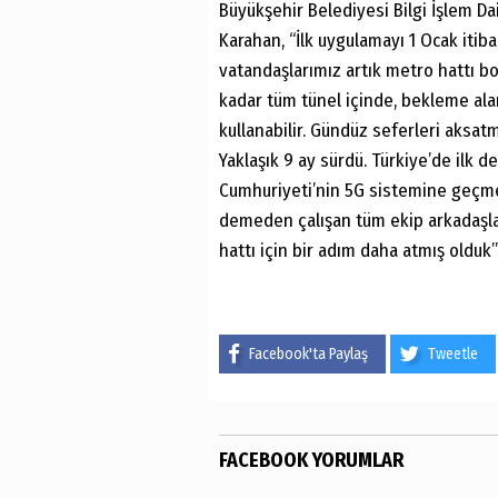
Büyükşehir Belediyesi Bilgi İşlem Da
Karahan, “İlk uygulamayı 1 Ocak itib
vatandaşlarımız artık metro hattı b
kadar tüm tünel içinde, bekleme ala
kullanabilir. Gündüz seferleri aksatm
Yaklaşık 9 ay sürdü. Türkiye’de ilk d
Cumhuriyeti’nin 5G sistemine geçmes
demeden çalışan tüm ekip arkadaşla
hattı için bir adım daha atmış olduk
Facebook'ta Paylaş
Tweetle
FACEBOOK YORUMLAR