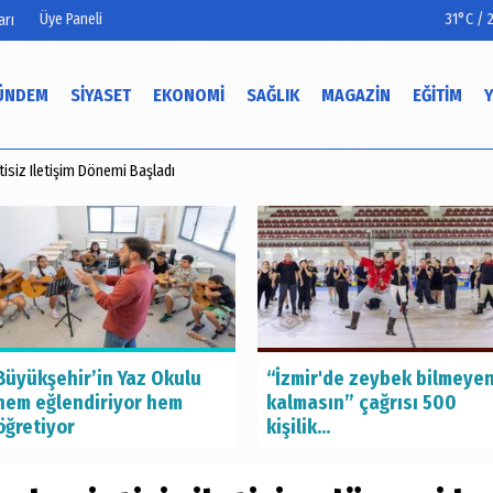
Üye Paneli
31°C / 
arı
ÜNDEM
SIYASET
EKONOMI
SAĞLIK
MAGAZIN
EĞITIM
isiz Iletişim Dönemi Başladı
mu
Köşe Yazarları
Video Galeri
Foto Galeri
Büyükşehir’in Yaz Okulu
“İzmir'de zeybek bilmeye
hem eğlendiriyor hem
kalmasın” çağrısı 500
öğretiyor
kişilik...