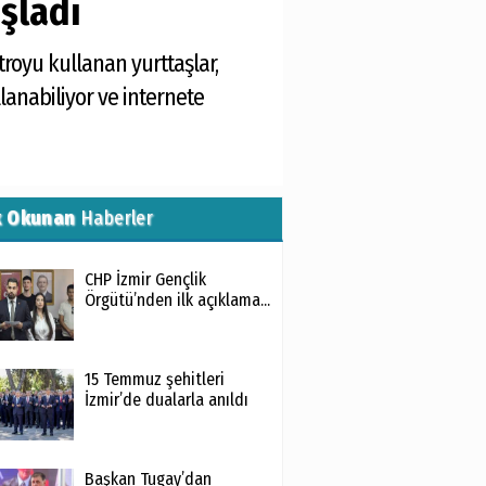
aşladı
troyu kullanan yurttaşlar,
lanabiliyor ve internete
k Okunan
Haberler
CHP İzmir Gençlik
Örgütü’nden ilk açıklama...
15 Temmuz şehitleri
İzmir’de dualarla anıldı
Başkan Tugay’dan