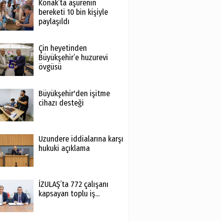
Konak’ta aşurenin
bereketi 10 bin kişiyle
paylaşıldı
Çin heyetinden
Büyükşehir’e huzurevi
övgüsü
Büyükşehir'den işitme
cihazı desteği
Uzundere iddialarına karşı
hukuki açıklama
İZULAŞ’ta 772 çalışanı
kapsayan toplu iş...