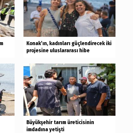
ım
Konak’ın, kadınları güçlendirecek iki
projesine uluslararası hibe
Büyükşehir tarım üreticisinin
imdadına yetişti