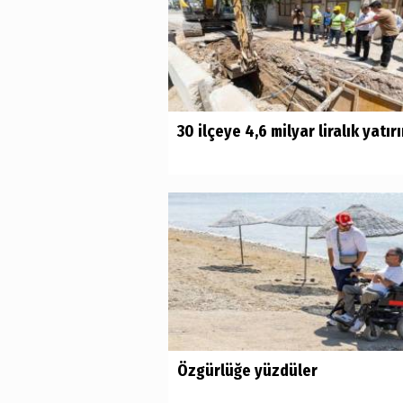
30 ilçeye 4,6 milyar liralık yatır
Özgürlüğe yüzdüler