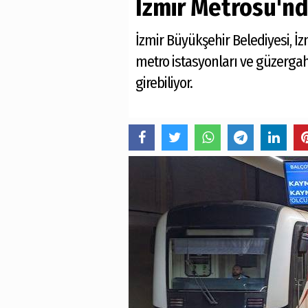
İzmir Metrosu'nd
İzmir Büyükşehir Belediyesi, İz
metro istasyonları ve güzergah
girebiliyor.