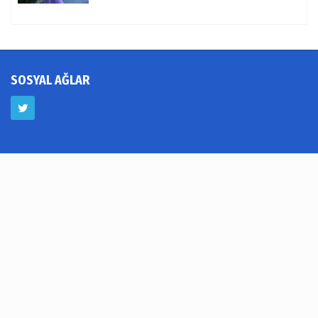
SOSYAL AĞLAR
Foto Galeri
Video Galeri
Köşe Yazarları
Yerel Haberler
Hava Durumu
Haber Arşivi
Künye
İletişim
Çerez Politikası
Gizlilik İlkeleri
Rss