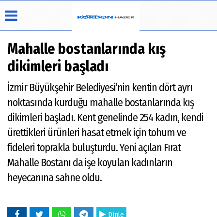
Mahalle bostanlarında kış
dikimleri başladı
Üye Paneli
Hava
Köşe
Künye
İzmir Büyükşehir Belediyesi’nin kentin dört ayrı
Durumu
Yazarları
Haber
İletişim
noktasında kurduğu mahalle bostanlarında kış
Arşivi
Video
Çerez
Galeri
Politikası
dikimleri başladı. Kent genelinde 254 kadın, kendi
Foto
Gizlilik
ürettikleri ürünleri hasat etmek için tohum ve
Galeri
İlkeleri
fideleri toprakla buluşturdu. Yeni açılan Fırat
Mahalle Bostanı da işe koyulan kadınların
heyecanına sahne oldu.
Dinle