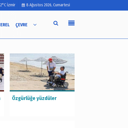
22°C İzmir
8 Ağustos 2026, Cumartesi
YEREL
ÇEVRE
Künye
İletişim
Çerez Politikası
Gizlilik İlkeleri
Hayat kurtaran bab
n
Özgürlüğe yüzdüler
kızını kortlarda
şampiyonluğa hazırl