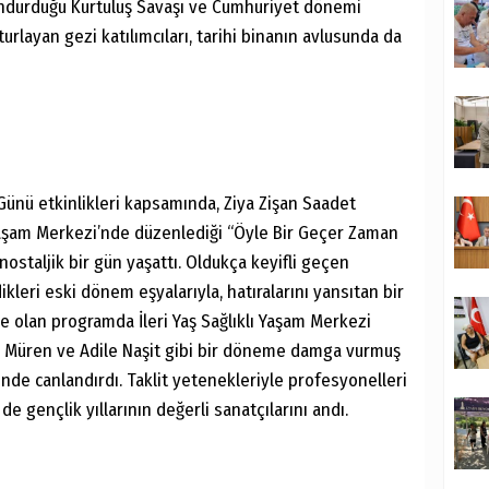
undurduğu Kurtuluş Savaşı ve Cumhuriyet dönemi
turlayan gezi katılımcıları, tarihi binanın avlusunda da
Günü etkinlikleri kapsamında, Ziya Zişan Saadet
ı Yaşam Merkezi’nde düzenlediği “Öyle Bir Geçer Zaman
ostaljik bir gün yaşattı. Oldukça keyifli geçen
kleri eski dönem eşyalarıyla, hatıralarını yansıtan bir
de olan programda İleri Yaş Sağlıklı Yaşam Merkezi
ki Müren ve Adile Naşit gibi bir döneme damga vurmuş
ğinde canlandırdı. Taklit yetenekleriyle profesyonelleri
 gençlik yıllarının değerli sanatçılarını andı.