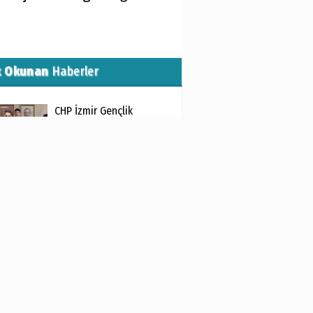
k Okunan
Haberler
CHP İzmir Gençlik
Örgütü’nden ilk açıklama...
Başkan Tugay’dan
sanayiciye destek mesajı
15 Temmuz şehitleri
İzmir’de dualarla anıldı
Konak zabıtasından