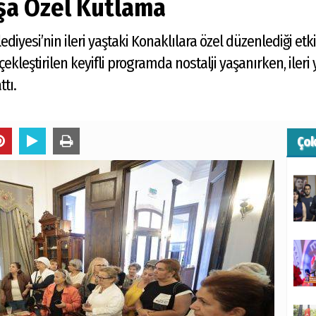
aşa Özel Kutlama
iyesi’nin ileri yaştaki Konaklılara özel düzenlediği etkin
kleştirilen keyifli programda nostalji yaşanırken, ileri 
tı.
Ço