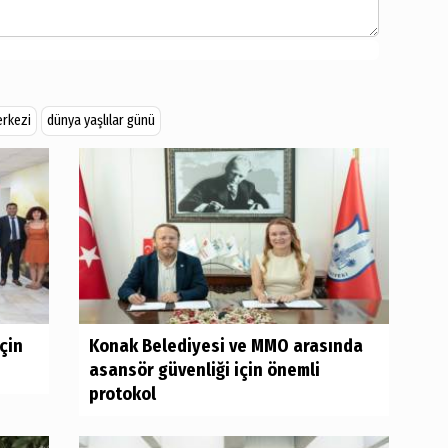
erkezi
dünya yaşlılar günü
için
Konak Belediyesi ve MMO arasında
asansör güvenliği için önemli
protokol