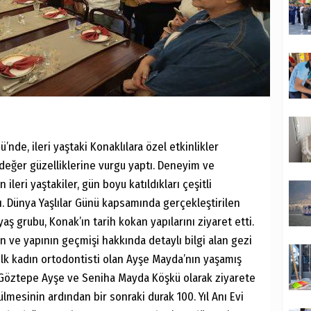
’nde, ileri yaştaki Konaklılara özel etkinlikler
eğer güzelliklerine vurgu yaptı. Deneyim ve
n ileri yaştakiler, gün boyu katıldıkları çeşitli
ı. Dünya Yaşlılar Günü kapsamında gerçekleştirilen
 yaş grubu, Konak’ın tarih kokan yapılarını ziyaret etti.
an ve yapının geçmişi hakkında detaylı bilgi alan gezi
n ilk kadın ortodontisti olan Ayşe Mayda’nın yaşamış
t Göztepe Ayşe ve Seniha Mayda Köşkü olarak ziyarete
lmesinin ardından bir sonraki durak 100. Yıl Anı Evi